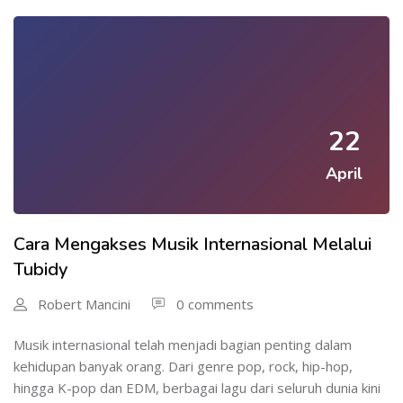
22
April
Cara Mengakses Musik Internasional Melalui
Tubidy
Robert Mancini
0 comments
Musik internasional telah menjadi bagian penting dalam
kehidupan banyak orang. Dari genre pop, rock, hip-hop,
hingga K-pop dan EDM, berbagai lagu dari seluruh dunia kini