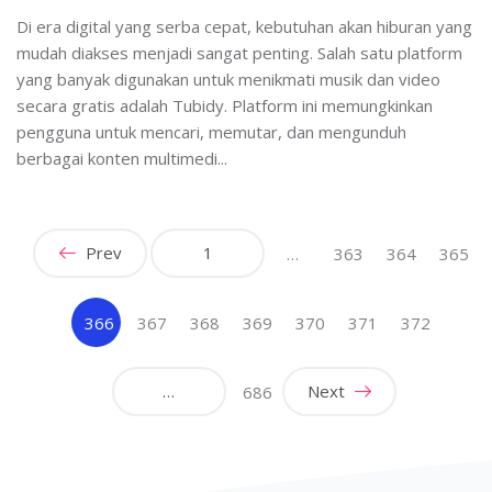
Di era digital yang serba cepat, kebutuhan akan hiburan yang
mudah diakses menjadi sangat penting. Salah satu platform
yang banyak digunakan untuk menikmati musik dan video
secara gratis adalah Tubidy. Platform ini memungkinkan
pengguna untuk mencari, memutar, dan mengunduh
berbagai konten multimedi...
Prev
1
…
363
364
365
366
367
368
369
370
371
372
(current)
…
Next
686