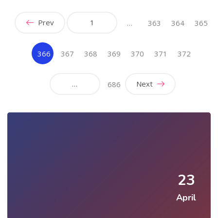
Prev
1
…
363
364
365
366
367
368
369
370
371
372
(current)
…
Next
686
23
April