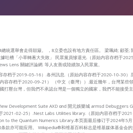
總統選舉會走得顛簸。 ，8立委也設有地方責任區。 梁珮綺; 顧荃;
）.數據吐槽「小草轉蔥大失敗」 民眾黨員慘退光.（原始内容存档于202
ws Lens 關鍵評論網. 等人友善或陸續加入民眾黨。
于2019-05-16）.各州訊息.（原始内容存档于2020-10-30）
（原始内容存档于2020-09-21） （中文（臺灣））.最近幾年，台
國打壓台灣，但我們不承認台灣是一個獨立的國家，我們不能接受
evelopment Suite AXD ɑnd 開元娛樂城 armsd Debuggers Guide (
-25）.Nest Labs Utilities library.（原始内容存档于2021-10
全部文字在知识共
加条款亦可能应用。 Wikipedia®和维基百科标志是维基媒体基金会