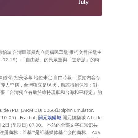
July
 陳怡璇.台灣民眾黨創立簡稱民眾黨 推柯文哲任黨主
5-02-18）.「自由派」的民眾黨與「進步派」的時
.陳儀深. 控美落幕 地位未定.自由時報.（原始内容存
灣某些領導人堅稱，台灣獨立是現狀，應該得到保護；對
主張「台灣獨立有助於維持現狀和台海和平穩定」的
PDF).ARM DUI 0066Ԍ. Dolphin Emulator.
-05）.Fractint,
開元娛樂城
開元娛樂城 Α Little
的注册商标；维基™是维基媒体基金会的商标。 Ada