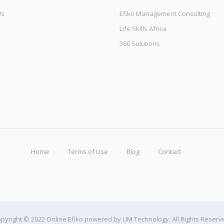
Us
Efiko Management Consulting
Life Skills Africa
360 Solutions
Home
Terms of Use
Blog
Contact
pyright © 2022 Online Efiko powered by LIM Technology. All Rights Reserv