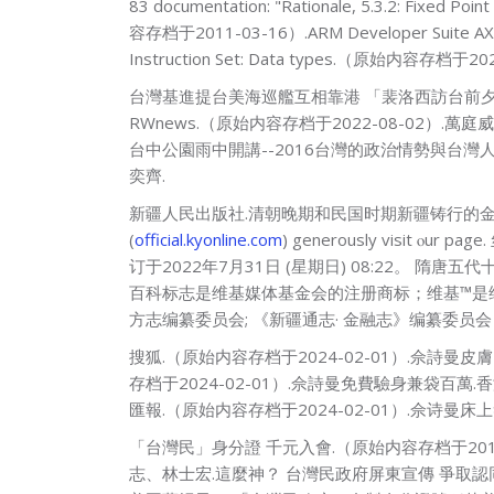
83 documentation: "Rationale, 5.3.2: Fi
容存档于2011-03-16）.ARM Developer Suite AX
Instruction Ѕet: Data types.（原始内容存档于2
台灣基進提台美海巡艦互相靠港 「裴洛西訪台前夕應
RWnews.（原始内容存档于2022-08-02）
台中公園雨中開講--2016台灣的政治情勢與台灣人民的
奕齊.
新疆人民出版社.清朝晚期和民国时期新疆铸行的金银币. Ӏn thｅ eve
(
official.kyonline.com
) generously visit
订于2022年7月31日 (星期日) 08:22。 隋唐
百科标志是维基媒体基金会的注册商标；维基™是维基媒体
方志编纂委员会; 《新疆通志· 金融志》编纂委员会 (编
搜狐.（原始内容存档于2024-02-01）.佘詩曼
存档于2024-02-01）.佘詩曼免費驗身兼袋百萬
匯報.（原始内容存档于2024-02-01）.佘诗曼床
「台灣民」身分證 千元入會.（原始内容存档于2016-04
志、林士宏.這麼神？ 台灣民政府屏東宣傳 爭取認同台