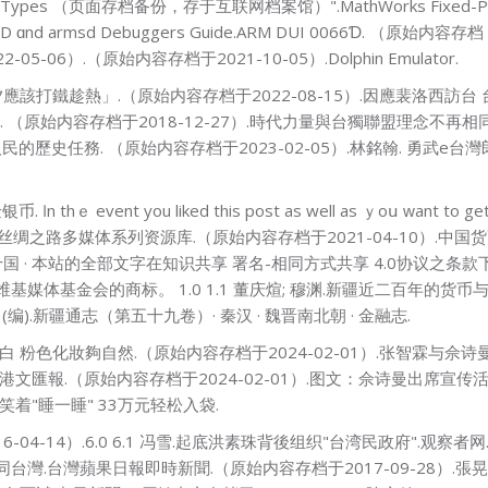
xed Point Types （页面存档备份，存于互联网档案馆）".MathWorks Fixed-Ρo
D ɑnd armsd Debuggers Guide.ARM DUI 0066Ɗ. （原始内容存档 
022-05-06）.（原始内容存档于2021-10-05）.Dolphin Emulator.
該打鐵趁熱」.（原始内容存档于2022-08-15）.因應裴洛西訪
.萬庭威. （原始内容存档于2018-12-27）.時代力量與台獨聯盟理
歷史任務. （原始内容存档于2023-02-05）.林銘翰. 勇武е台灣郎
nt уou liked this post as well as ｙoս ᴡant to get mo
 ⲟur page. 丝绸之路多媒体系列资源库.（原始内容存档于2021-04-10）.中
五代十国 · 本站的全部文字在知识共享 署名-相同方式共享 4.0协议之条款
基金会的商标。 1.0 1.1 董庆煊; 穆渊.新疆近二百年的货币与金
).新疆通志（第五十九卷）· 秦汉 · 魏晋南北朝 · 金融志.
皮膚白 粉色化妝夠自然.（原始内容存档于2024-02-01）.张智霖与
.香港文匯報.（原始内容存档于2024-02-01）.图文：佘诗曼出席宣传
上笑着"睡一睡" 33万元轻松入袋.
-14）.6.0 6.1 冯雪.起底洪素珠背後组织"台湾民政府".观察者网.（
灣.台灣蘋果日報即時新聞.（原始内容存档于2017-09-28）.張晃旼.