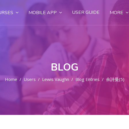
USER GUIDE
URSES
MOBILE APP
MORE
BLOG
Home
Users
Lewis Vaughn
Blog Entries
佘詩曼(5)