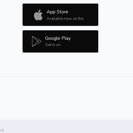
App Store
Available now on the
Google Play
Get in on
ed.