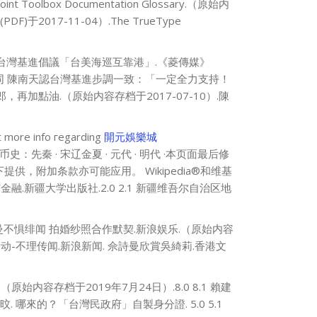
int Toolbox Documentation Glossary.（原始内
(PDF)于2017-11-04）.The TrueType
台 台灣基進倡議「台美海巡互靠港」.《菱傳媒》
念不再相同 陳南天認台灣基進步調一致：「一定全力支持！
，再加點油.（原始内容存档于2017-07-10）.陳
rе info гegarding
開元娛樂城
国货币史：先秦 · 宋辽金夏 · 元代 · 明代 ·本页面最后修
下提供，附加条款亦可能应用。 Wikipedia®和维基
融.新疆大学出版社.2.0 2.1 新疆维吾尔自治区地
佘诗曼不惧绯闻 拍婚纱照合作默契.新浪娱乐.（原始内容
活动-不理传闻.新浪新闻. 佘詩曼欣賞吳綺莉.香港文
原始内容存档于2019年7月24日）.8.0 8.1 賴建
 哪來的？「台灣民政府」自製身分證. 5.0 5.1