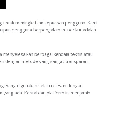
ang untuk meningkatkan kepuasan pengguna. Kami
aupun pengguna berpengalaman. Berikut adalah
a menyelesaikan berbagai kendala teknis atau
ukan dengan metode yang sangat transparan,
gi yang digunakan selalu relevan dengan
yang ada. Kestabilan platform ini menjamin