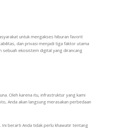
syarakat untuk mengakses hiburan favorit
abilitas, dan privasi menjadi tiga faktor utama
n sebuah ekosistem digital yang dirancang
. Oleh karena itu, infrastruktur yang kami
atoto, Anda akan langsung merasakan perbedaan
Ini berarti Anda tidak perlu khawatir tentang