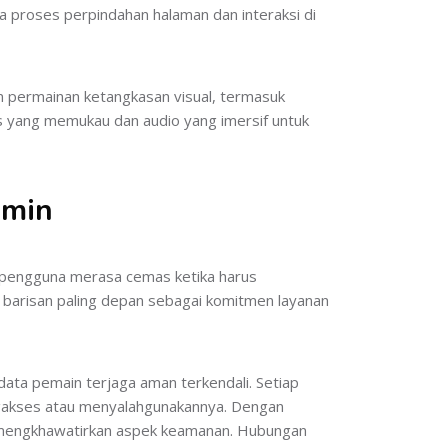
ua proses perpindahan halaman dan interaksi di
m permainan ketangkasan visual, termasuk
is yang memukau dan audio yang imersif untuk
amin
yak pengguna merasa cemas ketika harus
i barisan paling depan sebagai komitmen layanan
data pemain terjaga aman terkendali. Setiap
engakses atau menyalahgunakannya. Dengan
lu mengkhawatirkan aspek keamanan. Hubungan