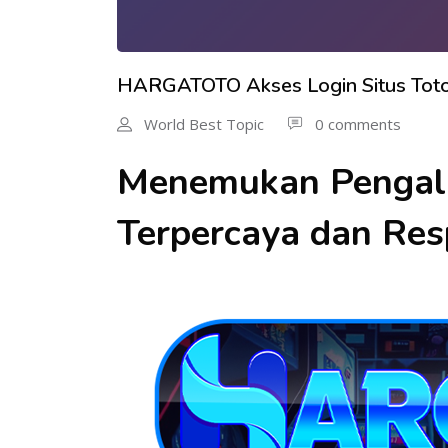
HARGATOTO Akses Login Situs Toto 
World Best Topic
0 comments
Menemukan Pengala
Terpercaya dan Res