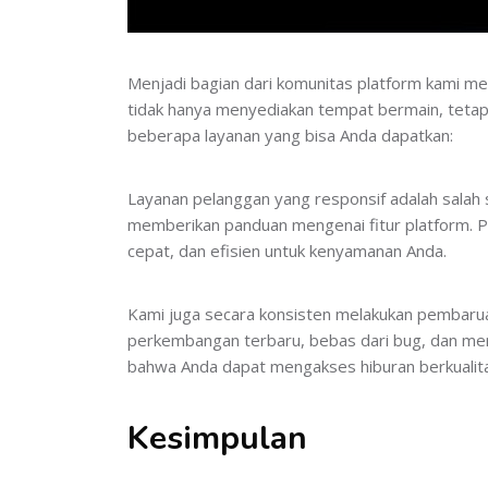
Menjadi bagian dari komunitas platform kami me
tidak hanya menyediakan tempat bermain, teta
beberapa layanan yang bisa Anda dapatkan:
Layanan pelanggan yang responsif adalah salah 
memberikan panduan mengenai fitur platform. Pr
cepat, dan efisien untuk kenyamanan Anda.
Kami juga secara konsisten melakukan pembarua
perkembangan terbaru, bebas dari bug, dan mem
bahwa Anda dapat mengakses hiburan berkualita
Kesimpulan