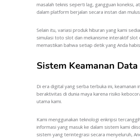
masalah teknis seperti lag, gangguan koneksi, a
dalam platform berjalan secara instan dan mulus
Selain itu, variasi produk hiburan yang kami s
simulasi toto slot dan mekanisme interaktif sl
memastikan bahwa setiap detik yang Anda habis
Sistem Keamanan Data T
Di era digital yang serba terbuka ini, keamanan
beraktivitas di dunia maya karena risiko keboc
utama kami.
Kami menggunakan teknologi enkripsi tercanggih
informasi yang masuk ke dalam sistem kami diis
sistem yang terintegrasi secara menyeluruh, An