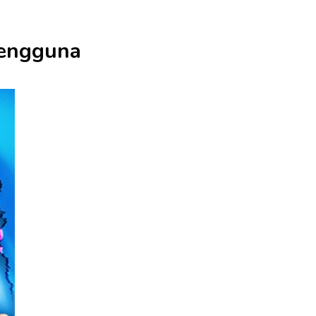
Pengguna