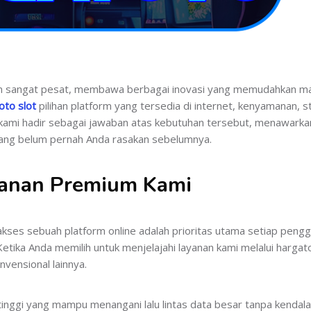
gan sangat pesat, membawa berbagai inovasi yang memudahkan ma
oto slot
pilihan platform yang tersedia di internet, kenyamanan, st
m kami hadir sebagai jawaban atas kebutuhan tersebut, menawarka
ang belum pernah Anda rasakan sebelumnya.
anan Premium Kami
 sebuah platform online adalah prioritas utama setiap pengguna
Ketika Anda memilih untuk menjelajahi layanan kami melalui harg
nvensional lainnya.
nggi yang mampu menangani lalu lintas data besar tanpa kendala. 