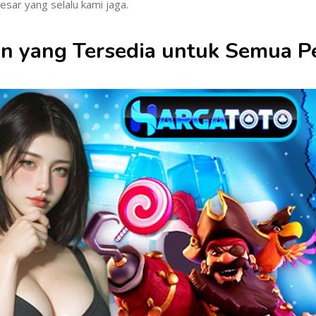
sar yang selalu kami jaga.
an yang Tersedia untuk Semua 