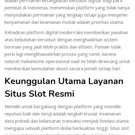
adalah permainan ketangkasan berbasis digital. Bagi para
peminat di Indonesia, menemukan platform yang tidak hanya
menyediakan permainan yang lengkap tetapi juga menjamin
kenyamanan dan keamanan mutlak adalah prioritas utama.
Kehadiran platform digital modern kini memberikan jawaban
atas kebutuhan tersebut dengan menghadirkan sistem
bermain yang jauh lebih praktis dan efisien. Pemain tidak
perlu lagi mengkhawatirkan proses yang rumit, karena
seluruh mekanisme operasional saat ini telah dirancang untuk
memberikan kemudahan akses secara penuh setiap hari.
Keunggulan Utama Layanan
Situs Slot Resmi
Memilih untuk bergabung dengan platform yang memiliki
reputasi baik dan teruji adalah langkah krusial. Keamanan
data pribadi dan kelancaran transaksi menjadi fondasi utama
mengapa sebuah platform dinilai berkualitas tinggi. Situs slot