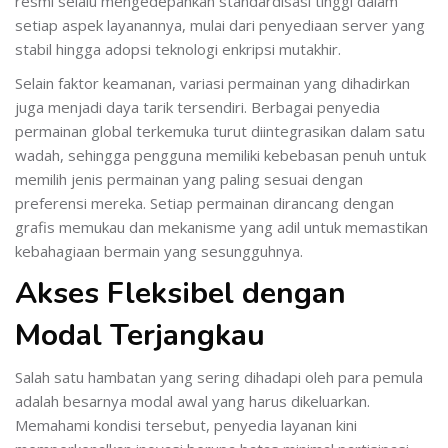
resmi selalu mengedepankan standardisasi tinggi dalam
setiap aspek layanannya, mulai dari penyediaan server yang
stabil hingga adopsi teknologi enkripsi mutakhir.
Selain faktor keamanan, variasi permainan yang dihadirkan
juga menjadi daya tarik tersendiri. Berbagai penyedia
permainan global terkemuka turut diintegrasikan dalam satu
wadah, sehingga pengguna memiliki kebebasan penuh untuk
memilih jenis permainan yang paling sesuai dengan
preferensi mereka. Setiap permainan dirancang dengan
grafis memukau dan mekanisme yang adil untuk memastikan
kebahagiaan bermain yang sesungguhnya.
Akses Fleksibel dengan
Modal Terjangkau
Salah satu hambatan yang sering dihadapi oleh para pemula
adalah besarnya modal awal yang harus dikeluarkan.
Memahami kondisi tersebut, penyedia layanan kini