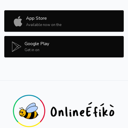
App Store
Available now on the
Google Play
Get in on