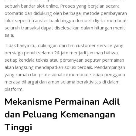
sebuah bandar slot online. Proses yang berjalan secara
otomatis dan didukung oleh berbagai metode pembayaran
lokal seperti transfer bank hingga dompet digital membuat
seluruh transaksi dapat diselesaikan dalam hitungan menit
saja.
Tidak hanya itu, dukungan dari tim customer service yang
bersiaga penuh selama 24 jam menjadi jaminan bahwa
setiap kendala teknis atau pertanyaan seputar permainan
akan langsung mendapatkan solusi terbaik. Pendampingan
yang ramah dan profesional ini membuat setiap pengguna
merasa dihargai dan aman selama beraktivitas di dalam
platform.
Mekanisme Permainan Adil
dan Peluang Kemenangan
Tinggi