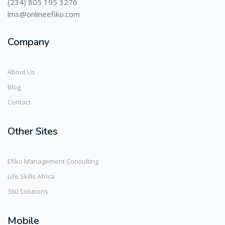
(234) 805 195 3276
lms@onlineefiko.com
Company
About Us
Blog
Contact
Other Sites
Efiko Management Consulting
Life Skills Africa
360 Solutions
Mobile