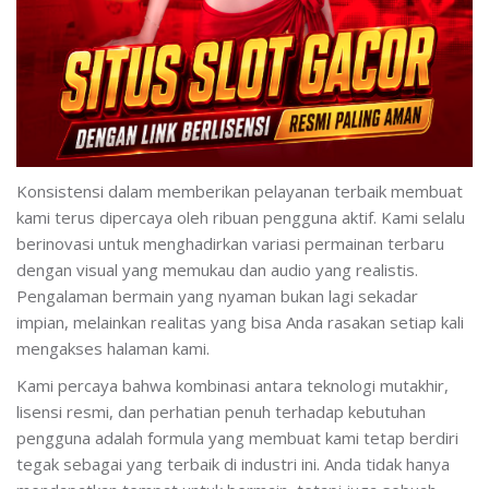
Konsistensi dalam memberikan pelayanan terbaik membuat
kami terus dipercaya oleh ribuan pengguna aktif. Kami selalu
berinovasi untuk menghadirkan variasi permainan terbaru
dengan visual yang memukau dan audio yang realistis.
Pengalaman bermain yang nyaman bukan lagi sekadar
impian, melainkan realitas yang bisa Anda rasakan setiap kali
mengakses halaman kami.
Kami percaya bahwa kombinasi antara teknologi mutakhir,
lisensi resmi, dan perhatian penuh terhadap kebutuhan
pengguna adalah formula yang membuat kami tetap berdiri
tegak sebagai yang terbaik di industri ini. Anda tidak hanya