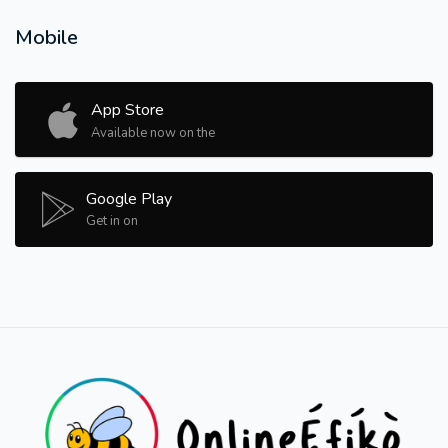
Mobile
App Store
Available now on the
Google Play
Get in on