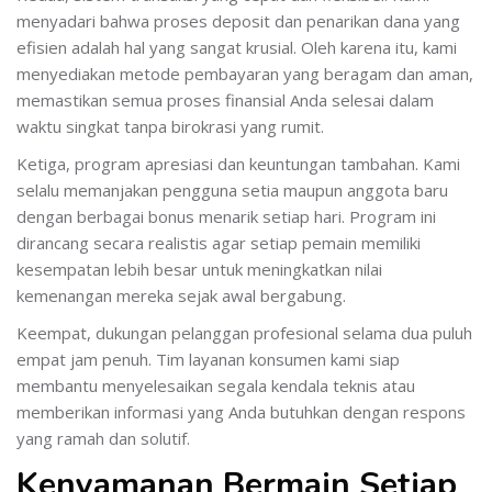
menyadari bahwa proses deposit dan penarikan dana yang
efisien adalah hal yang sangat krusial. Oleh karena itu, kami
menyediakan metode pembayaran yang beragam dan aman,
memastikan semua proses finansial Anda selesai dalam
waktu singkat tanpa birokrasi yang rumit.
Ketiga, program apresiasi dan keuntungan tambahan. Kami
selalu memanjakan pengguna setia maupun anggota baru
dengan berbagai bonus menarik setiap hari. Program ini
dirancang secara realistis agar setiap pemain memiliki
kesempatan lebih besar untuk meningkatkan nilai
kemenangan mereka sejak awal bergabung.
Keempat, dukungan pelanggan profesional selama dua puluh
empat jam penuh. Tim layanan konsumen kami siap
membantu menyelesaikan segala kendala teknis atau
memberikan informasi yang Anda butuhkan dengan respons
yang ramah dan solutif.
Kenyamanan Bermain Setiap