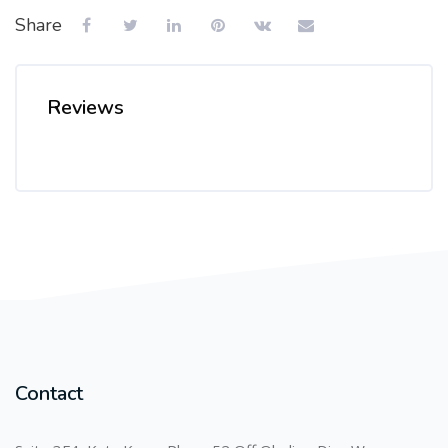
Share
Reviews
Contact