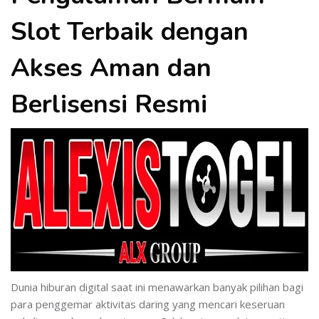
Slot Terbaik dengan
Akses Aman dan
Berlisensi Resmi
Dunia hiburan digital saat ini menawarkan banyak pilihan bagi
para penggemar aktivitas daring yang mencari keseruan