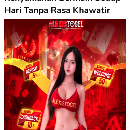
Hari Tanpa Rasa Khawatir