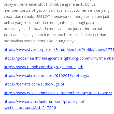
dibayar, permainan slot Hot Ink yang menarik, bonus
member baru slot gacor, dan layanan customer service yang
cepat dan ramah, UGSLOT menawarkan pengalaman berjudi
online yang lebih baik dan menguntungkan bagi para
pemainnya. Jadi, jika Anda mencari situs judi online terbaik,
tidak ada salahnya untuk mencoba bermain di UGSLOT dan
merasakan sendiri semua keuntungannya.
https://www.silverstripe.org/ForumMemberProfile/show/177
https://globalhealthtrainingcentre.tghn.org/community/memb
https://www.tumblr.com/blog/ugslotsitusjudi
https://www.ulule.com/users/6102613/settings/
https://befonts.com/author/ugslot
https://www.pokecommunity.com/members/ugslot.1328885/
https://www.mathisfunforum.com/profile.php?
section=personal&id=247526