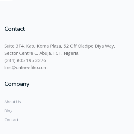
Contact
Suite 3F4, Katu Koma Plaza, 52 Off Oladipo Diya Way,
Sector Centre C, Abuja, FCT, Nigeria.
(234) 805 195 3276
lms@onlineefiko.com
Company
About Us
Blog
Contact