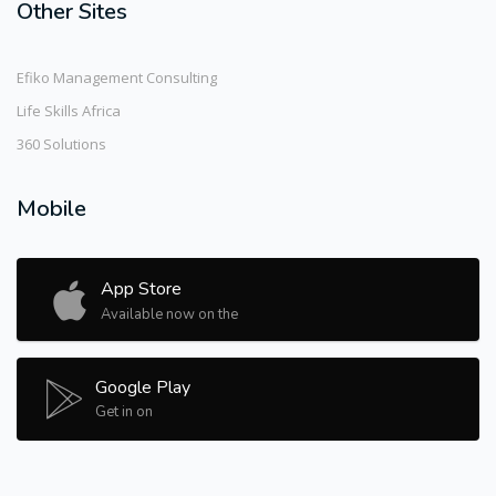
Other Sites
Efiko Management Consulting
Life Skills Africa
360 Solutions
Mobile
App Store
Available now on the
Google Play
Get in on